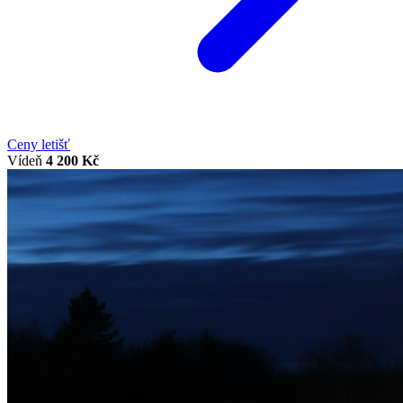
Ceny letišť
Vídeň
4 200 Kč