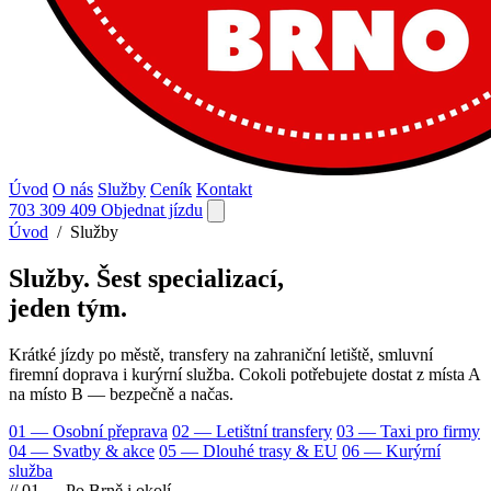
Úvod
O nás
Služby
Ceník
Kontakt
703 309 409
Objednat jízdu
Úvod
/ Služby
Služby.
Šest specializací,
jeden tým.
Krátké jízdy po městě, transfery na zahraniční letiště, smluvní
firemní doprava i kurýrní služba. Cokoli potřebujete dostat z místa A
na místo B — bezpečně a načas.
01 — Osobní přeprava
02 — Letištní transfery
03 — Taxi pro firmy
04 — Svatby & akce
05 — Dlouhé trasy & EU
06 — Kurýrní
služba
// 01 — Po Brně i okolí