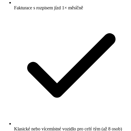
Fakturace s rozpisem jízd 1× měsíčně
Klasické nebo vícemístné vozidlo pro celý tým (až 8 osob)